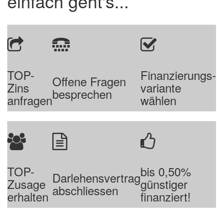
einfach geht's...
TOP-
Finanzierungs-
Offene Fragen
Zins
variante
besprechen
anfragen
wählen
TOP-
bis 0,50%
Darlehensvertrag
Zusage
günstiger
abschliessen
erhalten
finanziert!