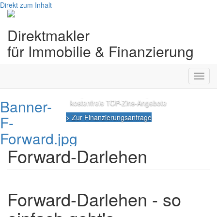
Direkt zum Inhalt
Forward-Darlehen
Direktmakler
zu TOP-Online-
für Immobilie & Finanzierung
Konditionen
Toggl
persönliche Beratung
navig
regionale Sonderkontingente
Banner-
kostenfreie TOP-Zins-Angebote
F-
> Zur Finanzierungsanfrage
Forward.jpg
Forward-Darlehen
Forward-Darlehen - so